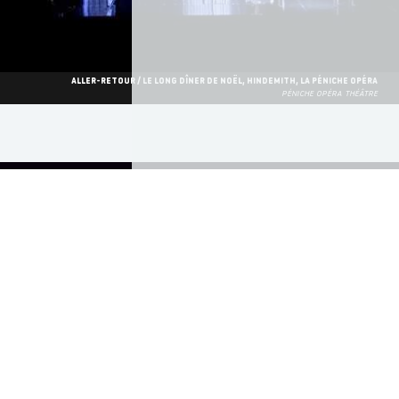
ALLER-RETOUR / LE LONG DÎNER DE NOËL, HINDEMITH, LA PÉNICHE OPÉRA
PÉNICHE OPÉRA THÉÂTRE