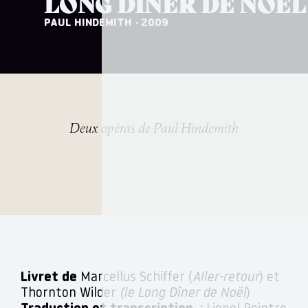
LONG DÎNER DE NOËL
PAUL HINDEMITH
· 2009
Deux opéras de Paul Hindemith
Livret de
Marcellus Schiffer (
Aller-retour
) et
Thornton Wilder
(le Long Dîner de Noël
)