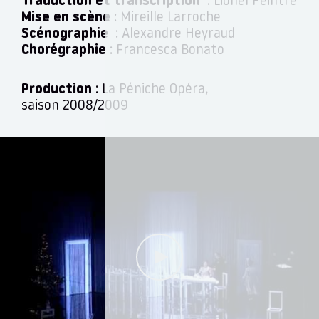
Traduction et transcription
: Lionel Peintre
Mise en scène
: Mireille Larroche
Scénographie
: Alexandre Heyraud
Chorégraphie
: Francesca Bonato
Production
: La Péniche Opéra,
saison 2008/2009