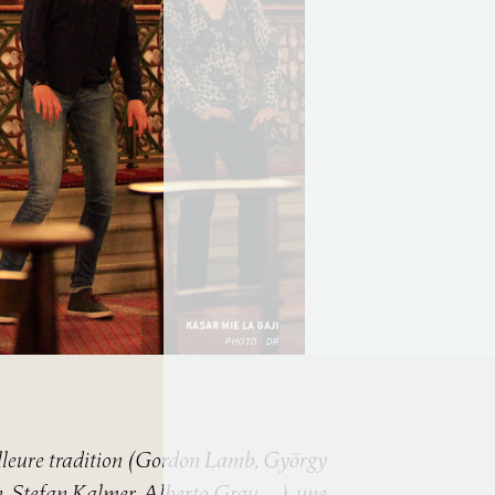
KASAR MIE LA GAJI
PHOTO : DR
lleure tradition (Gordon Lamb, György
n, Stefan Kalmer, Alberto Grau…), une