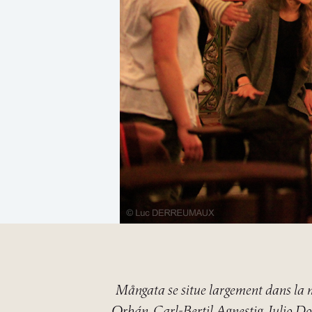
Mångata se situe largement dans la 
Orbán, Carl-Bertil Agnestig, Julio D