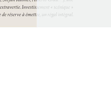
 extravertie. Investissement « scénique »
 de réserve à émettre, un régal intégral.
Carnets sur sol, Opéra Critiques