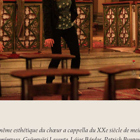
même esthétique du chœur a cappella du XXe siècle de mei
omínguez, Gyöngyösi Levente, Lájos Bárdos, Patrick Burga