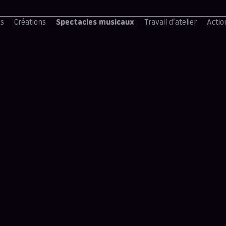
és
Créations
Spectacles musicaux
Travail d’atelier
Actio